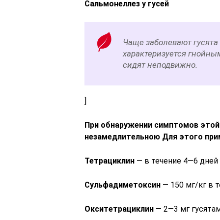
Сальмонеллез у гусей
Чаще заболевают гусята в
характеризуется гнойны
сидят неподвижно.
]
При обнаружении симптомов этой 
незамедлительною Для этого при
Тетрациклин
— в течение 4—6 дней 
Сульфадиметоксин
— 150 мг/кг в т
Окситетрациклин
— 2—3 мг гусятам