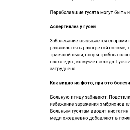
Переболевшие гусята могут быть но
Аспергиллез у гусей
Заболевание вызывается спорами г
развивается в разогретой соломе, т
травяной пыли, споры грибов полн
плохо едят, их мучает жажда. Гуся
затруднено.
Как видно на фото, при это болез
Больную птицу забивают. Подстилк
избежание заражения эмбрионов п
Больным гусятам вводят нистатин —
меди ежедневно добавляют в поилки