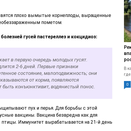
овятся плохо вымытые корнеплоды, выращенные
 необеззараженным пометом.
болезней гусей пастереллез и кокцидиоз:
Ре
вп
ает в первую очередь молодых гусят.
ро
лится 2-6 дней. Первые признаки
В к
етенное состояние, малоподвижность; они
где
тказываются от корма, появляются
0
т быть конъюнктивит, водянистый понос.
ыщипывают пух и перья. Для борьбы с этой
сные вакцины. Вакцина безвредна как для
ой птицы. Иммунитет вырабатывается на 21-й день