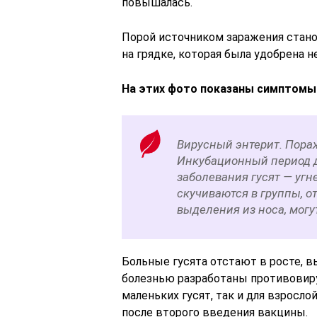
повышалась.
Порой источником заражения стан
на грядке, которая была удобрена
На этих фото показаны симптомы 
Вирусный энтерит. Пораж
Инкубационный период д
заболевания гусят — угн
скучиваются в группы, о
выделения из носа, могу
Больные гусята отстают в росте, в
болезнью разработаны противовиру
маленьких гусят, так и для взросл
после второго введения вакцины.