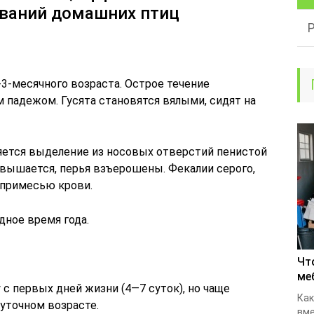
еваний домашних птиц
3-месячного возраста. Острое течение
 падежом. Гусята становятся вялыми, сидят на
яется выделение из носовых отверстий пенистой
овышается, перья взъерошены. Фекалии серого,
с примесью крови.
дное время года.
Чт
ме
с первых дней жизни (4—7 суток), но чаще
Как
уточном возрасте.
вме