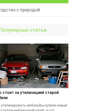
Родство с природой
Популярные статьи
о стоит за утилизацией старой
бели
 утилизировать мебельВы купили новый
стительный модный шкаф, а что...