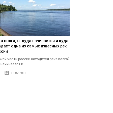
ка волга, откуда начинается и куда
адает одна из самых извесных рек
ссии
акой части россии находится река волга?
 начинается и...
13.02.2018