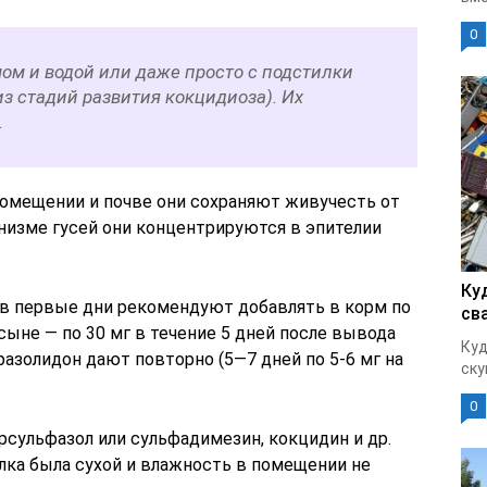
0
мом и водой или даже просто с подстилки
з стадий развития кокцидиоза). Их
.
помещении и почве они сохраняют живучесть от
анизме гусей они концентрируются в эпителии
Ку
в первые дни рекомендуют добавлять в корм по
св
гусыне — по 30 мг в течение 5 дней после вывода
Куд
уразолидон дают повторно (5—7 дней по 5-6 мг на
ску
0
рсульфазол или сульфадимезин, кокцидин и др.
лка была сухой и влажность в помещении не