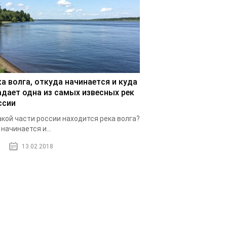
ка волга, откуда начинается и куда
адает одна из самых извесных рек
ссии
акой части россии находится река волга?
 начинается и...
13.02.2018