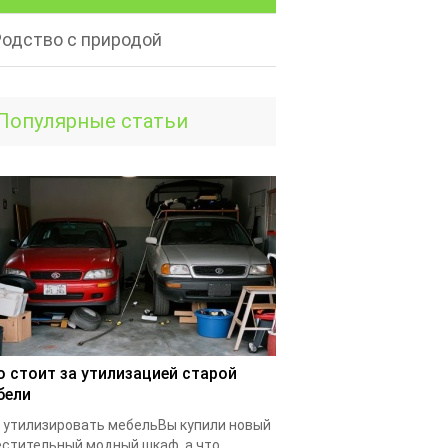
Родство с природой
Популярные статьи
о стоит за утилизацией старой
бели
 утилизировать мебельВы купили новый
стительный модный шкаф, а что...