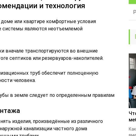
омендации и технология
м доме или квартире комфортные условия
е системы являются неотъемлемой
ки вначале транспортируются во внешние
тоге септиков или резервуаров-накопителей.
ализационных труб обеспечит полноценную
ости человека.
убы в земле следует по определенным правилам
онтажа
Чт
ме
нять изделия, произведённые из различного
 наружной канализации частного дома
Как
вме
гунными трубами.