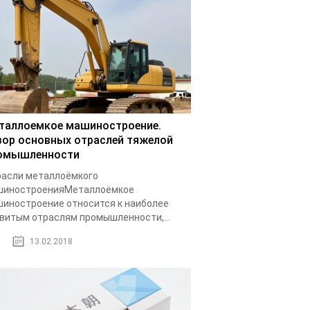
таллоемкое машиностроение.
зор основных отраслей тяжелой
омышленности
асли металлоёмкого
шиностроенияМеталлоёмкое
иностроение относится к наиболее
витым отраслям промышленности,...
13.02.2018