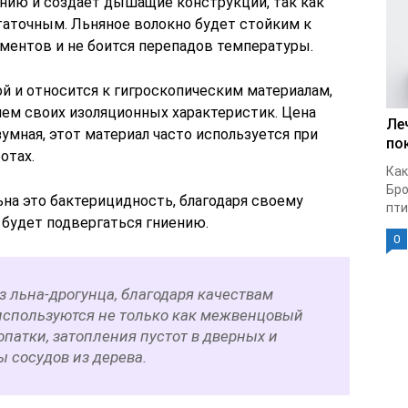
ению и создает дышащие конструкции, так как
таточным. Льняное волокно будет стойким к
ентов и не боится перепадов температуры.
ой и относится к гигроскопическим материалам,
нем своих изоляционных характеристик. Цена
Ле
умная, этот материал часто используется при
по
отах.
Как
Бро
на это бактерицидность, благодаря своему
птиц
е будет подвергаться гниению.
0
 льна-дрогунца, благодаря качествам
 используются не только как межвенцовый
опатки, затопления пустот в дверных и
 сосудов из дерева.