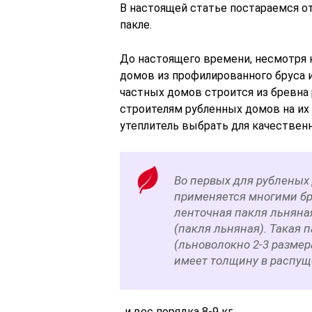
В настоящей статье постараемся о
пакле.
До настоящего времени, несмотря 
домов из профилированного бруса 
частных домов строится из бревна
строителям рубленных домов на и
утеплитель выбрать для качествен
Во первых для рубленых
применяется многими б
ленточная пакля льняна
(пакля льняная). Такая 
(льноволокно 2-3 размер
имеет толщину в распуще
, и вес порядка 8-9 кг.