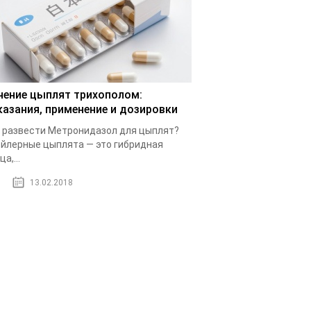
чение цыплят трихополом:
казания, применение и дозировки
 развести Метронидазол для цыплят?
йлерные цыплята — это гибридная
а,...
13.02.2018