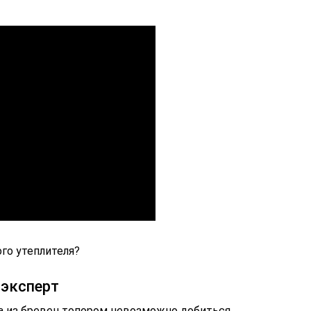
го утеплителя?
 эксперт
ма из бревен топором невозможно добиться