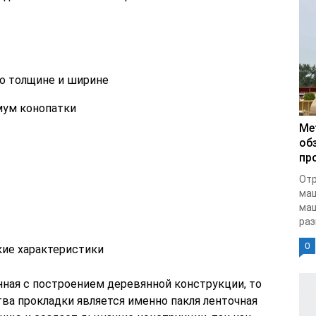
по толщине и ширине
мум конопатки
Ме
об
пр
Отр
ма
маш
раз
0
ие характеристики
нная с построением деревянной конструкции, то
ва прокладки является именно пакля ленточная