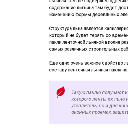
льняная. Лен не подвержен одревл
содержание лигнина там будет дос
изменению формы деревянных элем
Структура льна является капиллярн
который не будет терять со време
пакли ленточной льняной вполне раз
самых различных строительных раб
Еще одно очень важное свойство ль
составу ленточная льняная пакля н
Такую паклю получают из
которого ленты их льна
утеплитель, но и для кон
оконных проемах, защиты