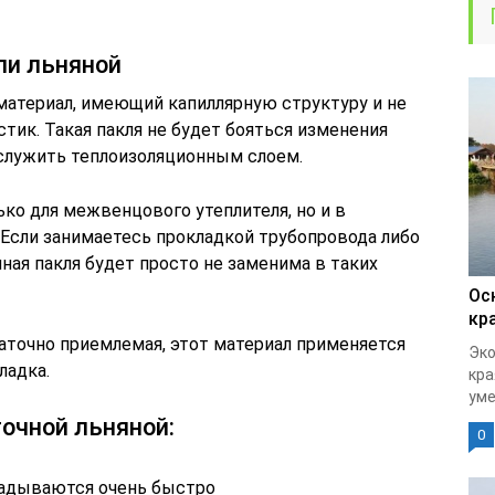
ли льняной
материал, имеющий капиллярную структуру и не
ик. Такая пакля не будет бояться изменения
 служить теплоизоляционным слоем.
ько для межвенцового утеплителя, но и в
 Если занимаетесь прокладкой трубопровода либо
ная пакля будет просто не заменима в таких
Ос
кр
аточно приемлемая, этот материал применяется
Эко
ладка.
кра
уме
очной льняной:
0
ладываются очень быстро