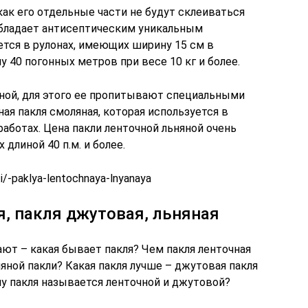
как его отдельные части не будут склеиваться
 обладает антисептическим уникальным
ется в рулонах, имеющих ширину 15 см в
у 40 погонных метров при весе 10 кг и более.
ной, для этого ее пропитывают специальными
ная пакля смоляная, которая используется в
работах. Цена пакли ленточной льняной очень
 длиной 40 п.м. и более.
ti/-paklya-lentochnaya-lnyanaya
я, пакля джутовая, льняная
ают – какая бывает пакля? Чем пакля ленточная
няной пакли? Какая пакля лучше – джутовая пакля
му пакля называется ленточной и джутовой?