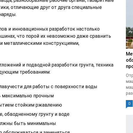
вода, разнообразные рабочие органы, габаритные
тики, отличающие друг от друга специальные
наряды.
ов и инновационных разработок настолько
ашинах, что порой их невозможно даже сравнить
и металлическими конструкциями,
Ме
об
ложений и подводной разработки грунта, техника
пр
едующим требованиям:
Отр
ма
лавучести для работы с поверхности воды
маш
раз
ь максимально прочным
0
крытием стойким ржавлению
, обводненному грунту и воде
должны быть минимальны
о обслуживаться и заменяться