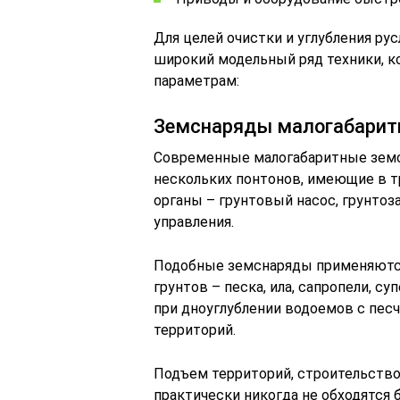
Для целей очистки и углубления ру
широкий модельный ряд техники, 
параметрам:
Земснаряды малогабари
Современные малогабаритные земс
нескольких понтонов, имеющие в т
органы – грунтовый насос, грунто
управления.
Подобные земснаряды применяются,
грунтов – песка, ила, сапропели, с
при дноуглублении водоемов с пе
территорий.
Подъем территорий, строительств
практически никогда не обходятс