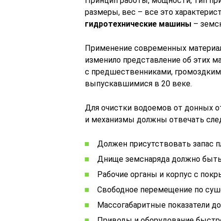
Принцип работы, мощности, тип при
размеры, вес – все это характерис
гидротехнические машины
– земс
Применение современных материал
изменило представление об этих м
с предшественниками, громоздким
выпускавшимися в 20 веке.
Для очистки водоемов от донных от
и механизмы должны отвечать сл
Должен присутствовать запас п
Днище земснаряда должно быт
Рабочие органы и корпус с по
Свободное перемещение по суше
Массогабаритные показатели 
Приводы и оборудование быстр