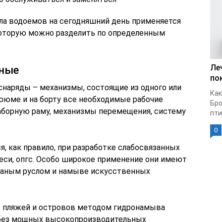
сла водоемов на сегодняшний день применяется
которую можно разделить по определенным
Ле
тные
по
наряды – механизмы, состоящие из одного или
Как
рюме и на борту все необходимые рабочие
Бро
заборную раму, механизмы перемещения, систему
птиц
0
 как правило, при разработке слабосвязанных
упеси, опгс. Особо широкое применение они имеют
счаным руслом и намыве искусственных
о пляжей и островов методом гидронамыва
я без мощных высокопроизводительных