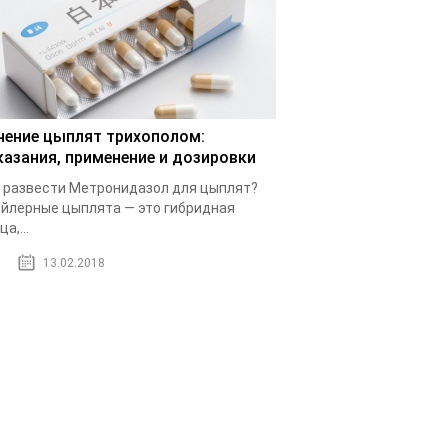
чение цыплят трихополом:
казания, применение и дозировки
 развести Метронидазол для цыплят?
йлерные цыплята — это гибридная
а,...
13.02.2018