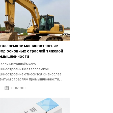
таллоемкое машиностроение.
зор основных отраслей тяжелой
омышленности
асли металлоёмкого
шиностроенияМеталлоёмкое
иностроение относится к наиболее
витым отраслям промышленности,...
13.02.2018