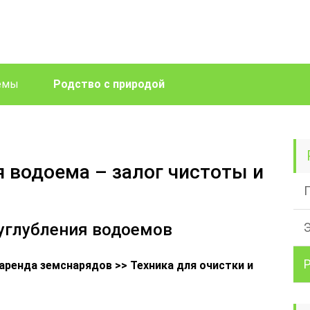
лемы
Родство с природой
 водоема – залог чистоты и
 углубления водоемов
 аренда земснарядов
>>
Техника для очистки и